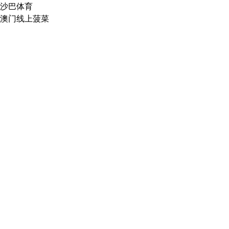
沙巴体育
澳门线上菠菜