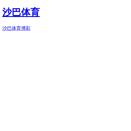
沙巴体育
沙巴体育博彩