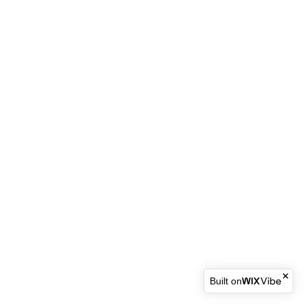
Built on