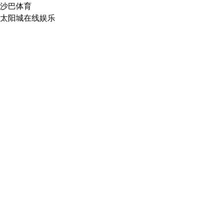
沙巴体育
太阳城在线娱乐