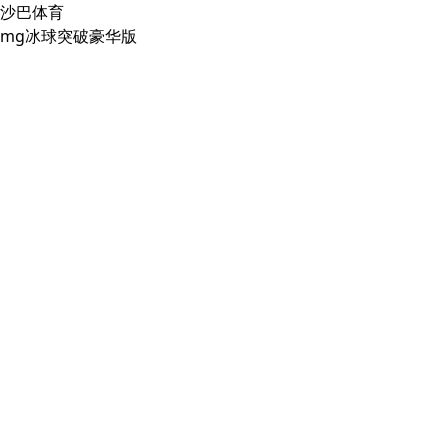
沙巴体育
mg冰球突破豪华版