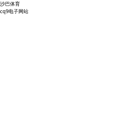
沙巴体育
cq9电子网站