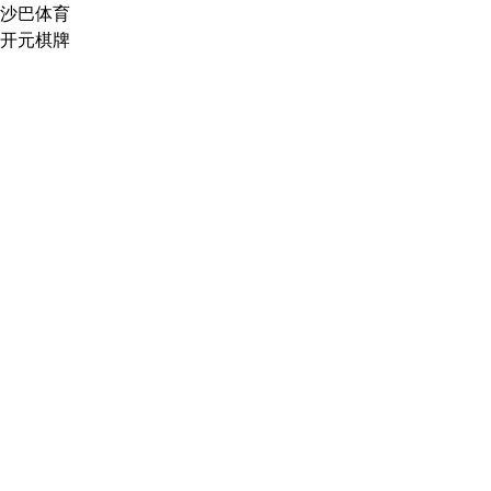
沙巴体育
开元棋牌