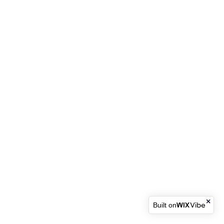
Built on