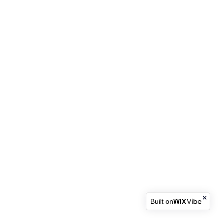
Built on