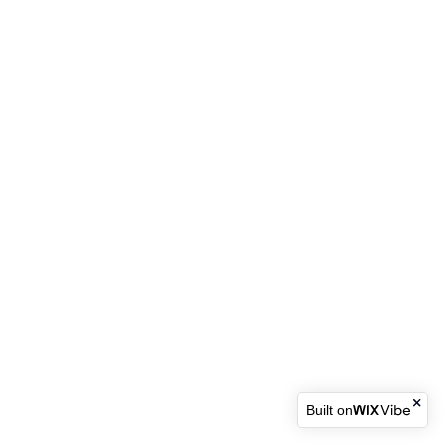
Built on