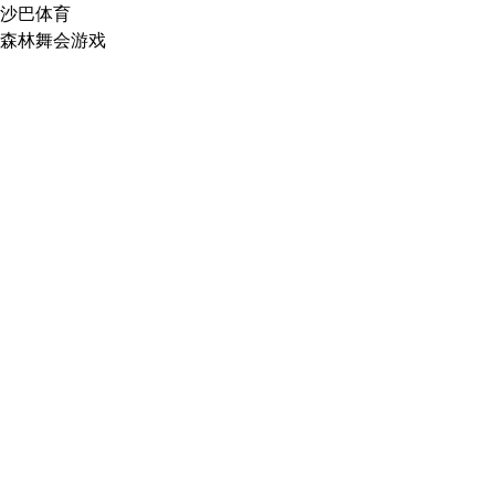
沙巴体育
森林舞会游戏