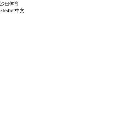
沙巴体育
365bet中文