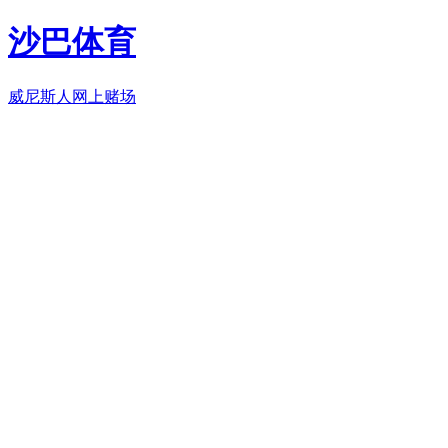
沙巴体育
威尼斯人网上赌场