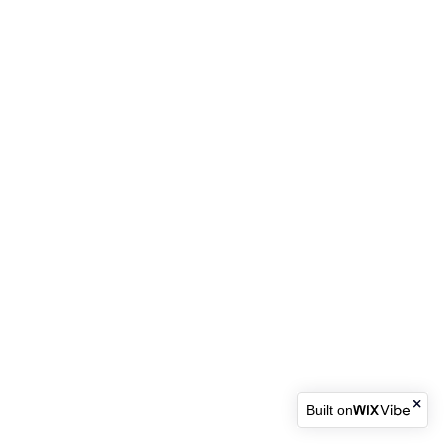
Built on