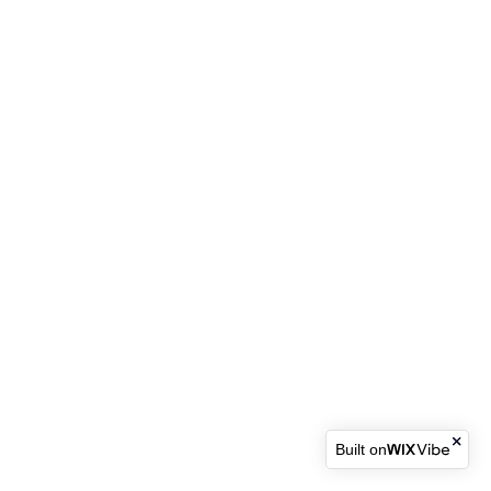
Built on