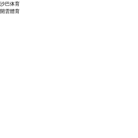
沙巴体育
開雲體育