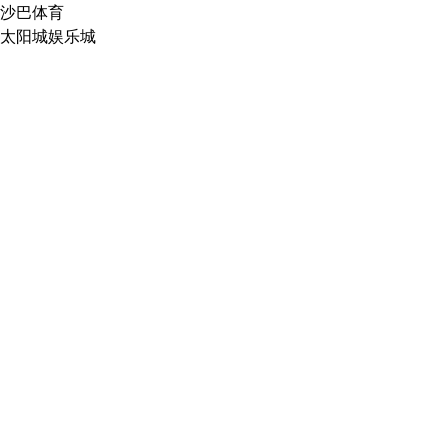
沙巴体育
太阳城娱乐城