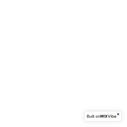
Built on