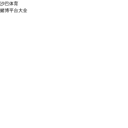
沙巴体育
赌博平台大全