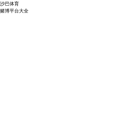
沙巴体育
赌博平台大全