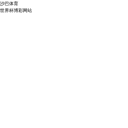
沙巴体育
世界杯博彩网站