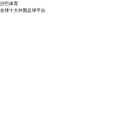
沙巴体育
全球十大外围足球平台