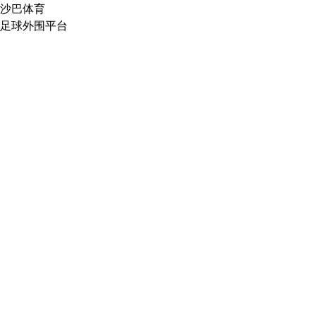
沙巴体育
足球外围平台