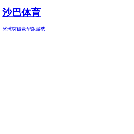
沙巴体育
冰球突破豪华版游戏