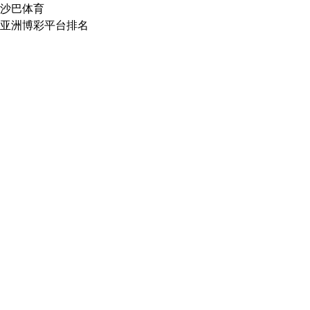
沙巴体育
亚洲博彩平台排名