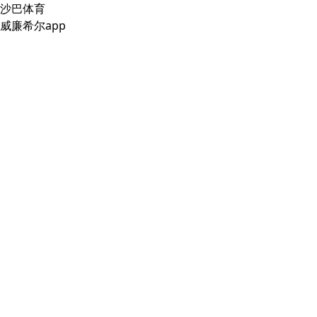
沙巴体育
威廉希尔app