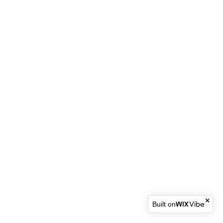
Built on