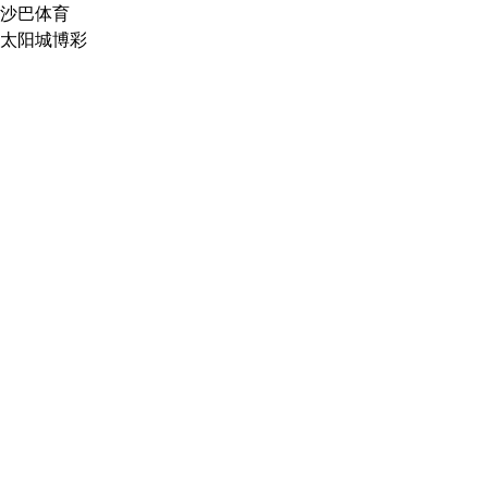
沙巴体育
太阳城博彩