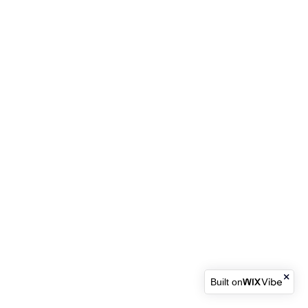
Built on