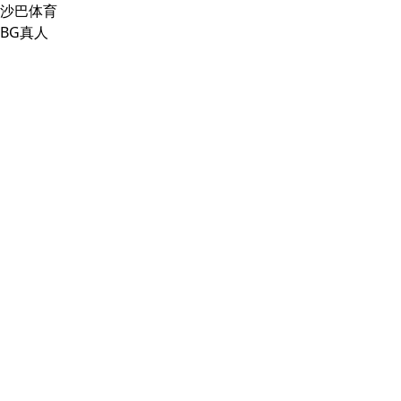
沙巴体育
BG真人