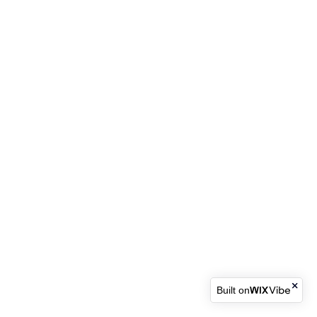
Built on