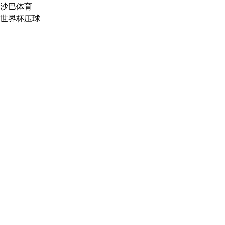
沙巴体育
世界杯压球