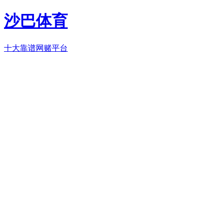
沙巴体育
十大靠谱网赌平台