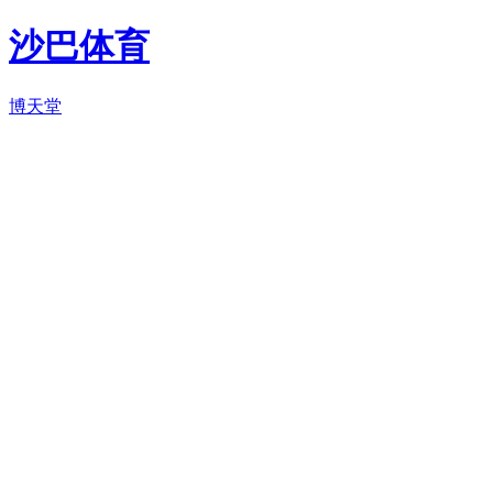
沙巴体育
博天堂