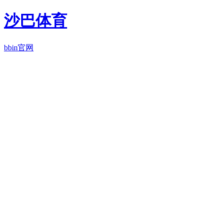
沙巴体育
bbin官网