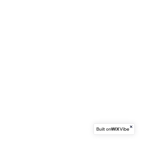
Built on