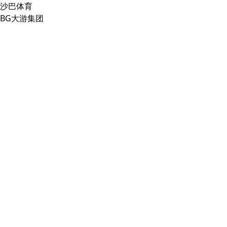
沙巴体育
BG大游集团