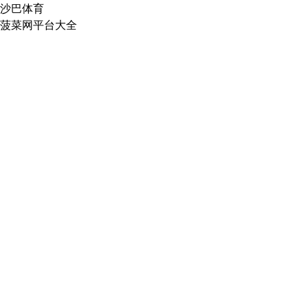
沙巴体育
菠菜网平台大全