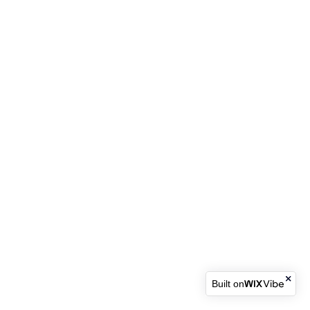
Built on