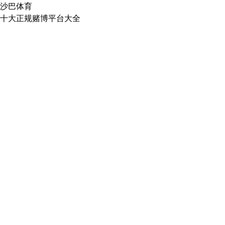
沙巴体育
十大正规赌博平台大全