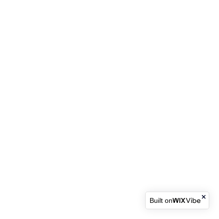
Built on