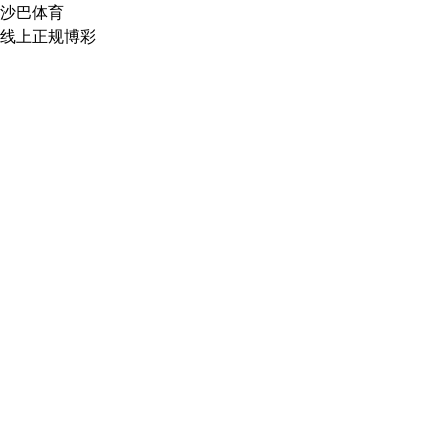
沙巴体育
线上正规博彩