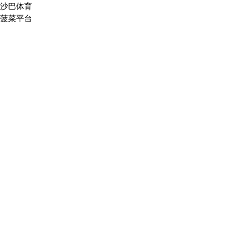
沙巴体育
菠菜平台