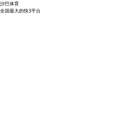
沙巴体育
全国最大的快3平台