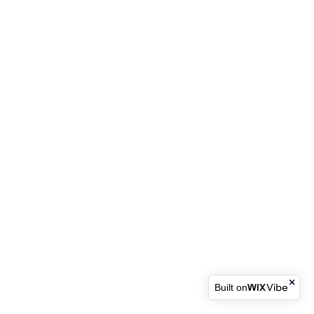
Built on