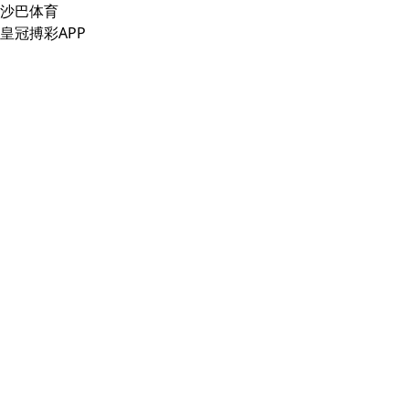
沙巴体育
皇冠搏彩APP