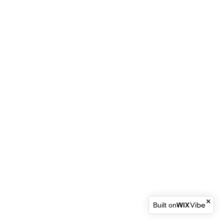
Built on