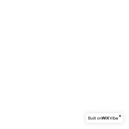
Built on