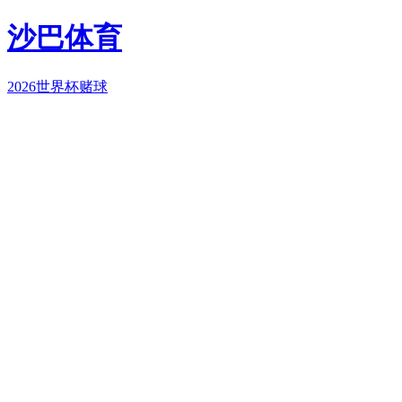
沙巴体育
2026世界杯赌球